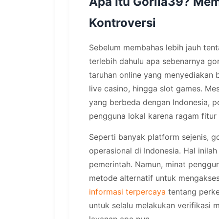
Apa Itu Gorila39? Mem
Kontroversi
Sebelum membahas lebih jauh ten
terlebih dahulu apa sebenarnya gor
taruhan online yang menyediakan b
live casino, hingga slot games. M
yang berbeda dengan Indonesia, po
pengguna lokal karena ragam fitur 
Seperti banyak platform sejenis, go
operasional di Indonesia. Hal inil
pemerintah. Namun, minat pengguna
metode alternatif untuk mengakses
informasi terpercaya
tentang perke
untuk selalu melakukan verifikasi 