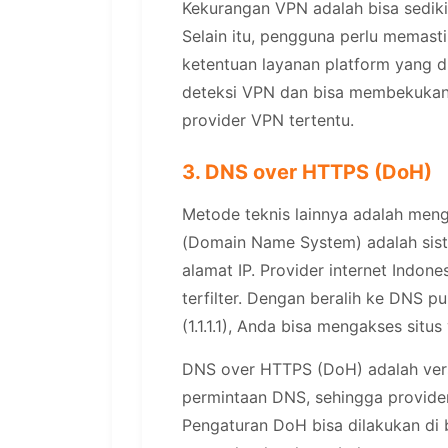
Kekurangan VPN adalah bisa sediki
Selain itu, pengguna perlu mema
ketentuan layanan platform yang di
deteksi VPN dan bisa membekukan 
provider VPN tertentu.
3. DNS over HTTPS (DoH)
Metode teknis lainnya adalah men
(Domain Name System) adalah sis
alamat IP. Provider internet Indo
terfilter. Dengan beralih ke DNS pu
(1.1.1.1), Anda bisa mengakses situs
DNS over HTTPS (DoH) adalah vers
permintaan DNS, sehingga provider
Pengaturan DoH bisa dilakukan di