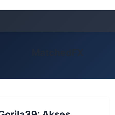
MatchedFX
 Gorila39: Akses