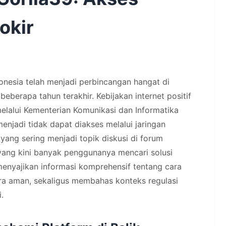
okir
onesia telah menjadi perbincangan hangat di
eberapa tahun terakhir. Kebijakan internet positif
elalui Kementerian Komunikasi dan Informatika
njadi tidak dapat diakses melalui jaringan
 yang sering menjadi topik diskusi di forum
 yang kini banyak penggunanya mencari solusi
 menyajikan informasi komprehensif tentang cara
ra aman, sekaligus membahas konteks regulasi
.