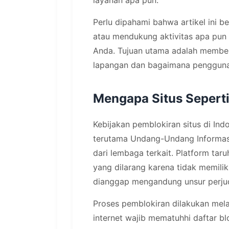
layanan apa pun.
Perlu dipahami bahwa artikel ini b
atau mendukung aktivitas apa pun
Anda. Tujuan utama adalah member
lapangan dan bagaimana pengguna
Mengapa Situs Seperti 
Kebijakan pemblokiran situs di In
terutama Undang-Undang Informasi 
dari lembaga terkait. Platform ta
yang dilarang karena tidak memilik
dianggap mengandung unsur perjud
Proses pemblokiran dilakukan melal
internet wajib mematuhhi daftar bl