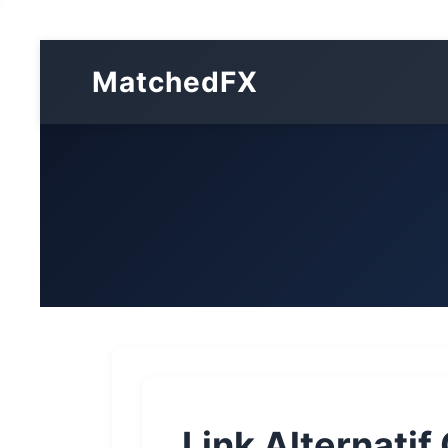
MatchedFX
Link Alternatif