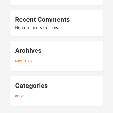
Recent Comments
No comments to show.
Archives
May 2026
Categories
artikel